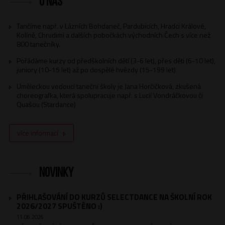
O nás
Tančíme např. v Lázních Bohdaneč, Pardubicích, Hradci Králové,
Kolíně, Chrudimi a dalších pobočkách východních Čech s více než
800 tanečníky.
Pořádáme kurzy od předškolních dětí (3-6 let), přes děti (6-10 let),
juniory (10-15 let) až po dospělé hvězdy (15-199 let)
Uměleckou vedoucí taneční školy je Jana Horčičková, zkušená
choreografka, která spolupracuje např. s Lucií Vondráčkovou či
Quašou (Stardance)
více informací
Novinky
PŘIHLAŠOVÁNÍ DO KURZŮ SELECTDANCE NA ŠKOLNÍ ROK
2026/2027 SPUŠTĚNO :)
11.06.2026