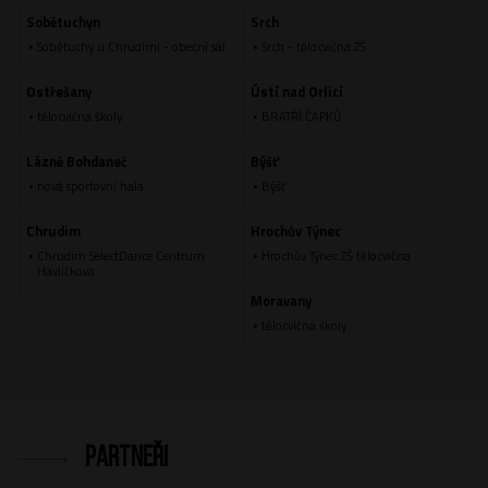
Sobětuchyn
Srch
Sobětuchy u Chrudimi - obecní sál
Srch - tělocvična ZŠ
Ostřešany
Ústí nad Orlicí
tělocvična školy
BRATŘÍ ČAPKŮ
Lázně Bohdaneč
Býšť
nová sportovní hala
Býšť
Chrudim
Hrochův Týnec
Chrudim SelectDance Centrum
Hrochův Týnec ZŠ tělocvična
Havlíčkova
Moravany
tělocvična školy
Partneři