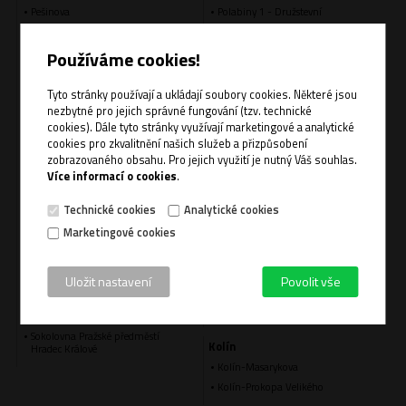
Pešinova
Polabiny 1 - Družstevní
Pouchov - taneční sál ve škole
Polabiny 2
Sál Arepo (pro Výběrové soubory
Spořilov
Používáme cookies!
HK)
Staňkova
SZŠ
Svítkov
Tyto stránky používají a ukládají soubory cookies. Některé jsou
Tělocvična ZŠ Kukleny
nezbytné pro jejich správné fungování (tzv. technické
Vinice
ZŠ Bezručova
cookies). Dále tyto stránky využívají marketingové a analytické
Závodu Míru
cookies pro zkvalitnění našich služeb a přizpůsobení
ZŠ Comenius SÁL
Pardubice Dubina
zobrazovaného obsahu. Pro jejich využití je nutný Váš souhlas.
ZŠ Habrmanova tělocvična
Pardubice SelectDance Centrum -
Více informací o cookies
.
ZŠ Josefa Gočára
Hlaváčova
ZŠ Plotiště
Pardubice-Waldorfská
Technické cookies
Analytické cookies
ZŠ SNP tělocvična
Polabiny 3 - gymnasál
Marketingové cookies
ZŠ Štefcova
TJ Pardubičky
ZŠ Úprkova
Uložit nastavení
Povolit vše
Hradec Králové OA (pro ZŠ Sever)
PardubiceNOE
Hradec Králové Štefánikova -
Pardubice Studánka
tělocvična
Sokolovna Pražské předměstí
Kolín
Hradec Králové
Kolín-Masarykova
Kolín-Prokopa Velikého