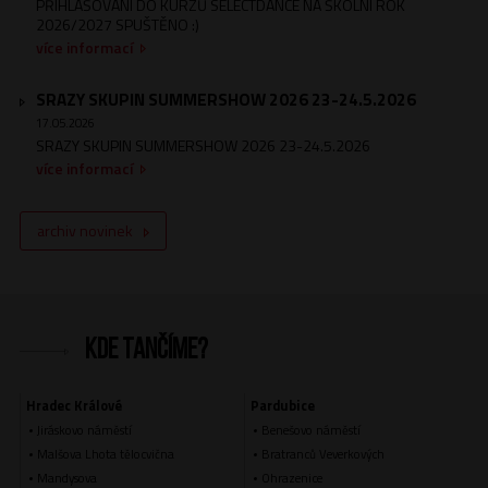
PŘIHLAŠOVÁNÍ DO KURZŮ SELECTDANCE NA ŠKOLNÍ ROK
2026/2027 SPUŠTĚNO :)
více informací
SRAZY SKUPIN SUMMERSHOW 2026 23-24.5.2026
17.05.2026
SRAZY SKUPIN SUMMERSHOW 2026 23-24.5.2026
více informací
archiv novinek
Kde tančíme?
Hradec Králové
Pardubice
Jiráskovo náměstí
Benešovo náměstí
Malšova Lhota tělocvična
Bratranců Veverkových
Mandysova
Ohrazenice