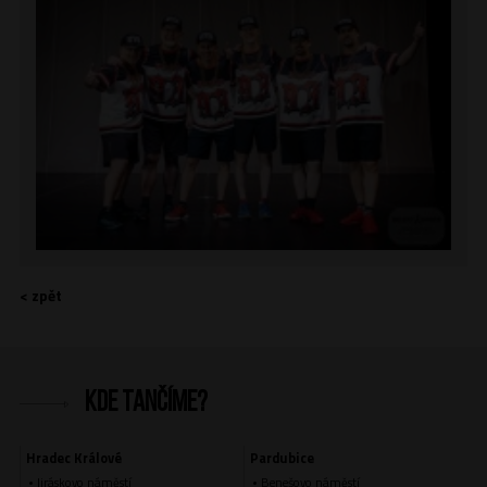
< zpět
Kde tančíme?
Hradec Králové
Pardubice
Jiráskovo náměstí
Benešovo náměstí