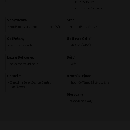
Kolín-Masarykova
Kolín-Prokopa Velikého
Sobětuchyn
Srch
Sobětuchy u Chrudimi - obecní sál
Srch - tělocvična ZŠ
Ostřešany
Ústí nad Orlicí
tělocvična školy
BRATŘÍ ČAPKŮ
Lázně Bohdaneč
Býšť
nová sportovní hala
Býšť
Chrudim
Hrochův Týnec
Chrudim SelectDance Centrum
Hrochův Týnec ZŠ tělocvična
Havlíčkova
Moravany
tělocvična školy