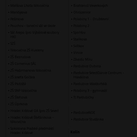
Malšova Lhota tělocvična
Bratranců Veverkových
Mandysova
Ohrazenice
Pešinova
Polabiny 1 - Družstevní
Pouchov - taneční sál ve škole
Polabiny 2
Sál Arepo (pro Výběrové soubory
Spořilov
HK)
Staňkova
SZŠ
Svítkov
Tělocvična ZŠ Kukleny
Vinice
ZŠ Bezručova
Závodu Míru
ZŠ Comenius SÁL
Pardubice Dubina
ZŠ Habrmanova tělocvična
Pardubice SelectDance Centrum -
ZŠ Josefa Gočára
Hlaváčova
ZŠ Plotiště
Pardubice-Waldorfská
ZŠ SNP tělocvična
Polabiny 3 - gymnasál
ZŠ Štefcova
TJ Pardubičky
ZŠ Úprkova
Hradec Králové OA (pro ZŠ Sever)
PardubiceNOE
Hradec Králové Štefánikova -
Pardubice Studánka
tělocvična
Sokolovna Pražské předměstí
Kolín
Hradec Králové